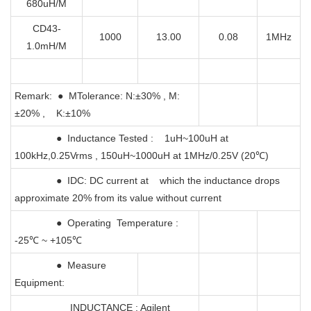
680uH/M
CD43-
1000
13.00
0.08
1MHz
1.0mH/M
Remark: ● MTolerance: N:±30% , M:
±20% , K:±10%
● Inductance Tested : 1uH~100uH at
100kHz,0.25Vrms , 150uH~1000uH at 1MHz/0.25V (20℃)
● IDC: DC current at which the inductance drops
approximate 20% from its value without current
● Operating Temperature :
-25℃ ~ +105℃
● Measure
Equipment:
INDUCTANCE : Agilent